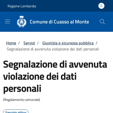
Salta al contenuto principale
Skip to footer content
Regione Lombardia
Comune di Cuasso al Monte
Briciole di pane
Home
/
Servizi
/
Giustizia e sicurezza pubblica
/
Segnalazione di avvenuta violazione dei dati personali
Segnalazione di avvenuta
violazione dei dati
personali
(Regolamento comunale)
Servizio attivo