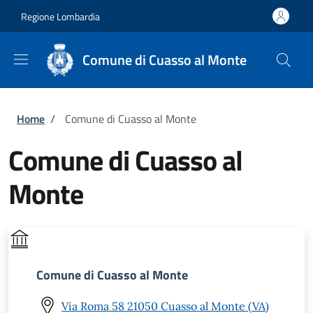
Salta al contenuto principale
Skip to footer content
Regione Lombardia
Comune di Cuasso al Monte
Briciole di pane
Home
/
Comune di Cuasso al Monte
Comune di Cuasso al
Monte
Comune di Cuasso al Monte
Via Roma 58 21050 Cuasso al Monte (VA)