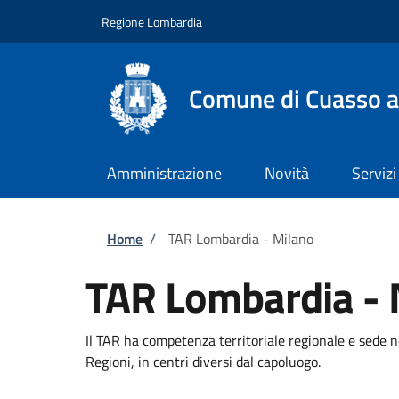
Salta al contenuto principale
Skip to footer content
Regione Lombardia
Comune di Cuasso a
Amministrazione
Novità
Servizi
Briciole di pane
Home
/
TAR Lombardia - Milano
TAR Lombardia - 
Il TAR ha competenza territoriale regionale e sede n
Regioni, in centri diversi dal capoluogo.