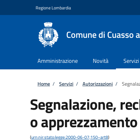
Salta al contenuto principale
Skip to footer content
Regione Lombardia
Comune di Cuasso a
Amministrazione
Novità
Servizi
Briciole di pane
Home
/
Servizi
/
Autorizzazioni
/
Segnala
Segnalazione, re
o apprezzamento
(
urn:nir:stato:legge:2000-06-07;150~art8
)