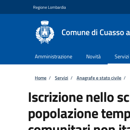
Salta al contenuto principale
Skip to footer content
Regione Lombardia
Comune di Cuasso a
Amministrazione
Novità
Servizi
Briciole di pane
Home
/
Servizi
/
Anagrafe e stato civile
/
Iscrizione nello s
popolazione tempo
comunitari non ita