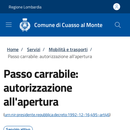
Salta al contenuto principale
Skip to footer content
Regione Lombardia
Comune di Cuasso al Monte
Briciole di pane
Home
/
Servizi
/
Mobilità e trasporti
/
Passo carrabile: autorizzazione all'apertura
Passo carrabile:
autorizzazione
all'apertura
(
urn:nir:presidente.repubblica:decreto:1992-12-16;495~art46
)
Servizio attivo