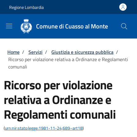
Salta al contenuto principale
Skip to footer content
Regione Lombardia
Comune di Cuasso al Monte
Briciole di pane
Home
/
Servizi
/
Giustizia e sicurezza pubblica
/
Ricorso per violazione relativa a Ordinanze e Regolamenti
comunali
Ricorso per violazione
relativa a Ordinanze e
Regolamenti comunali
(
urn:nir:stato:legge:1981-11-24;689~art18
)