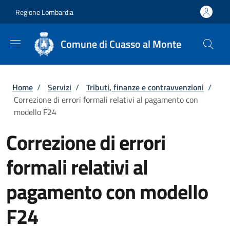
Salta al contenuto principale
Skip to footer content
Regione Lombardia
Comune di Cuasso al Monte
Briciole di pane
Home
/
Servizi
/
Tributi, finanze e contravvenzioni
/
Correzione di errori formali relativi al pagamento con
modello F24
Correzione di errori
formali relativi al
pagamento con modello
F24