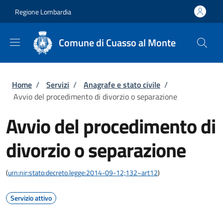
Salta al contenuto principale
Skip to footer content
Regione Lombardia
Comune di Cuasso al Monte
Briciole di pane
Home
/
Servizi
/
Anagrafe e stato civile
/
Avvio del procedimento di divorzio o separazione
Avvio del procedimento di
divorzio o separazione
(
urn:nir:stato:decreto.legge:2014-09-12;132~art12
)
Servizio attivo