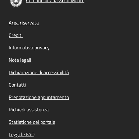
Comune di Cuasso al Monte
Footer menu
Area riservata
Crediti
Informativa privacy
Note legali
Dichiarazione di accessibilità
Contatti
Prenotazione appuntamento
Richiedi assistenza
Statistiche del portale
Leggi le FAQ