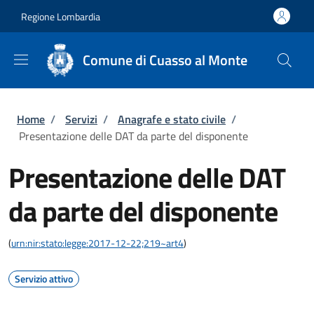
Salta al contenuto principale
Skip to footer content
Regione Lombardia
Comune di Cuasso al Monte
Briciole di pane
Home
/
Servizi
/
Anagrafe e stato civile
/
Presentazione delle DAT da parte del disponente
Presentazione delle DAT
da parte del disponente
(
urn:nir:stato:legge:2017-12-22;219~art4
)
Servizio attivo