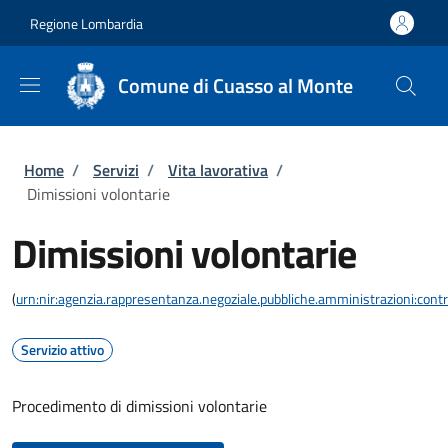
Salta al contenuto principale
Skip to footer content
Regione Lombardia
Comune di Cuasso al Monte
Briciole di pane
Home
/
Servizi
/
Vita lavorativa
/
Dimissioni volontarie
Dimissioni volontarie
(
urn:nir:agenzia.rappresentanza.negoziale.pubbliche.amministrazioni:contra
Servizio attivo
Procedimento di dimissioni volontarie