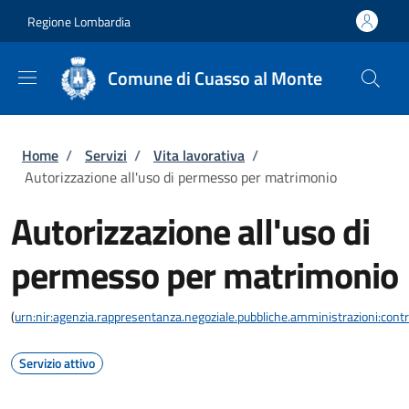
Salta al contenuto principale
Skip to footer content
Regione Lombardia
Comune di Cuasso al Monte
Briciole di pane
Home
/
Servizi
/
Vita lavorativa
/
Autorizzazione all'uso di permesso per matrimonio
Autorizzazione all'uso di
permesso per matrimonio
(
urn:nir:agenzia.rappresentanza.negoziale.pubbliche.amministrazioni:contra
Servizio attivo