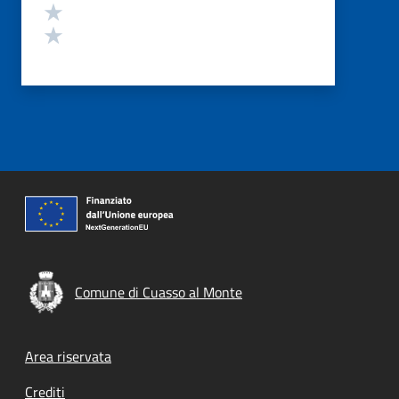
Valuta 2 stelle su 5
Valuta 1 stelle su 5
Comune di Cuasso al Monte
Footer menu
Area riservata
Crediti