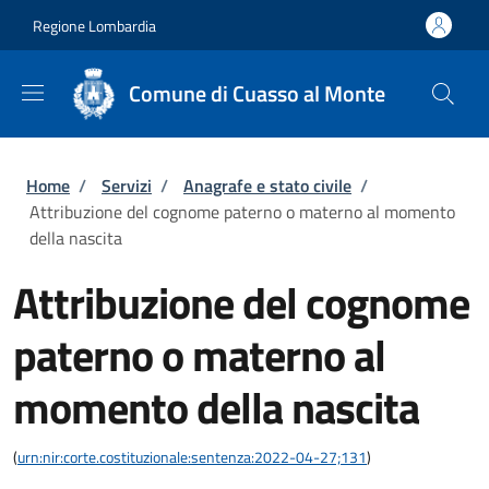
Salta al contenuto principale
Skip to footer content
Regione Lombardia
Comune di Cuasso al Monte
Briciole di pane
Home
/
Servizi
/
Anagrafe e stato civile
/
Attribuzione del cognome paterno o materno al momento
della nascita
Attribuzione del cognome
paterno o materno al
momento della nascita
(
urn:nir:corte.costituzionale:sentenza:2022-04-27;131
)