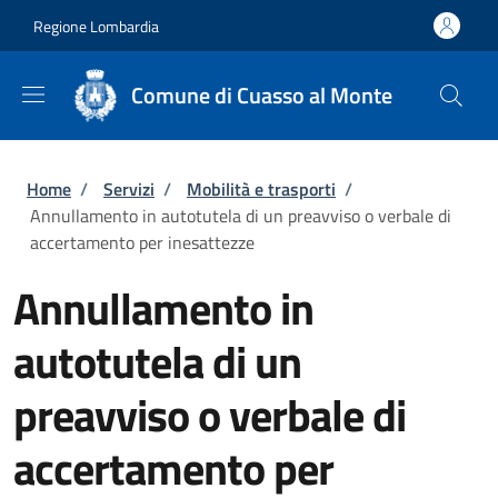
Salta al contenuto principale
Skip to footer content
Regione Lombardia
Comune di Cuasso al Monte
Briciole di pane
Home
/
Servizi
/
Mobilità e trasporti
/
Annullamento in autotutela di un preavviso o verbale di
accertamento per inesattezze
Annullamento in
autotutela di un
preavviso o verbale di
accertamento per