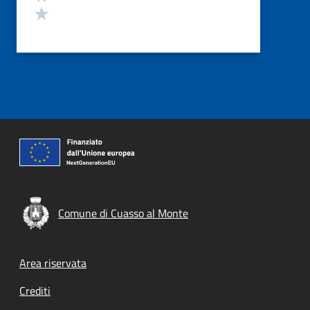
Valuta 1 stelle su 5
Comune di Cuasso al Monte
Footer menu
Area riservata
Crediti