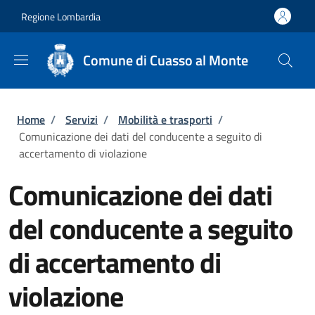
Salta al contenuto principale
Skip to footer content
Regione Lombardia
Comune di Cuasso al Monte
Briciole di pane
Home
/
Servizi
/
Mobilità e trasporti
/
Comunicazione dei dati del conducente a seguito di
accertamento di violazione
Comunicazione dei dati
del conducente a seguito
di accertamento di
violazione