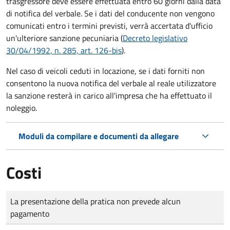
trasgressore deve essere effettuata entro 60 giorni dalla data
di notifica del verbale.
Se i dati del conducente non vengono
comunicati entro i termini previsti, verrà accertata d'ufficio
un'ulteriore sanzione pecuniaria (
Decreto legislativo
30/04/1992, n. 285, art. 126-bis
).
Nel caso di veicoli ceduti in locazione, se i dati forniti non
consentono la nuova notifica del verbale al reale utilizzatore
la sanzione resterà in carico all'impresa che ha effettuato il
noleggio.
Moduli da compilare e documenti da allegare
Costi
Tipo di pagamento
Importo
La presentazione della pratica non prevede alcun
pagamento