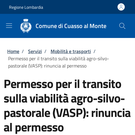
Salta al contenuto principale
Skip to footer content
Regione Lombardia
Comune di Cuasso al Monte
Briciole di pane
Home
/
Servizi
/
Mobilità e trasporti
/
Permesso per il transito sulla viabilità agro-silvo-
pastorale (VASP): rinuncia al permesso
Permesso per il transito
sulla viabilità agro-silvo-
pastorale (VASP): rinuncia
al permesso