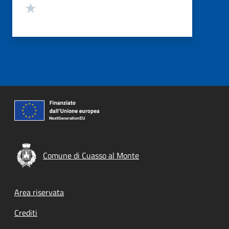
Valuta 1 stelle su 5
Comune di Cuasso al Monte
Footer menu
Area riservata
Crediti