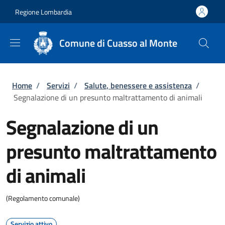
Salta al contenuto principale
Skip to footer content
Regione Lombardia
Comune di Cuasso al Monte
Briciole di pane
Home
/
Servizi
/
Salute, benessere e assistenza
/
Segnalazione di un presunto maltrattamento di animali
Segnalazione di un
presunto maltrattamento
di animali
(Regolamento comunale)
Servizio attivo