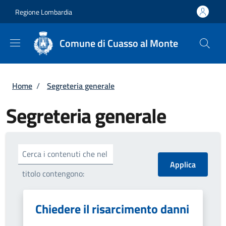
Salta al contenuto principale
Skip to footer content
Regione Lombardia
Comune di Cuasso al Monte
Briciole di pane
Home
/
Segreteria generale
Segreteria generale
Cerca i contenuti che nel
titolo contengono:
Chiedere il risarcimento danni