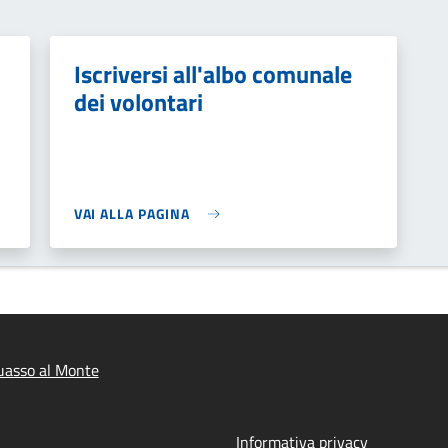
Iscriversi all'albo comunale
dei volontari
VAI ALLA PAGINA
uasso al Monte
Informativa privacy