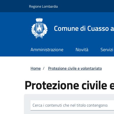
Salta al contenuto principale
Skip to footer content
Regione Lombardia
Comune di Cuasso a
Amministrazione
Novità
Servizi
Briciole di pane
Home
/
Protezione civile e volontariato
Protezione civile 
Cerca i contenuti che nel titolo contengono: