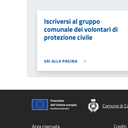
Iscriversi al gruppo
comunale dei volontari di
protezione civile
VAI ALLA PAGINA
Comune di C
Area riservata
Crediti