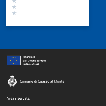
Valuta 3 stelle su 5
Valuta 2 stelle su 5
Valuta 1 stelle su 5
Comune di Cuasso al Monte
Footer menu
Area riservata