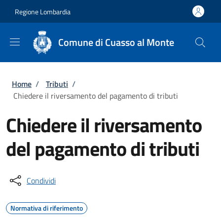
Salta al contenuto principale
Skip to footer content
Regione Lombardia
Comune di Cuasso al Monte
Briciole di pane
Home
/
Tributi
/
Chiedere il riversamento del pagamento di tributi
Chiedere il riversamento
del pagamento di tributi
Condividi
Normativa di riferimento