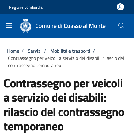
Salta al contenuto principale
Skip to footer content
Regione Lombardia
Comune di Cuasso al Monte
Briciole di pane
Home
/
Servizi
/
Mobilità e trasporti
/
Contrassegno per veicoli a servizio dei disabili: rilascio del
contrassegno temporaneo
Contrassegno per veicoli
a servizio dei disabili:
rilascio del contrassegno
temporaneo