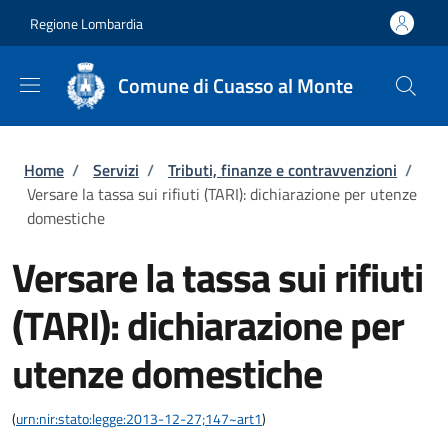
Salta al contenuto principale
Skip to footer content
Regione Lombardia
Comune di Cuasso al Monte
Briciole di pane
Home
/
Servizi
/
Tributi, finanze e contravvenzioni
/
Versare la tassa sui rifiuti (TARI): dichiarazione per utenze
domestiche
Versare la tassa sui rifiuti
(TARI): dichiarazione per
utenze domestiche
(
urn:nir:stato:legge:2013-12-27;147~art1
)