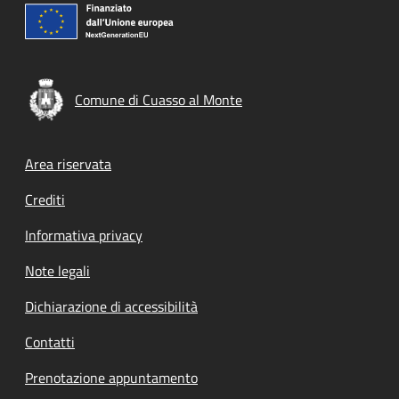
Comune di Cuasso al Monte
Footer menu
Area riservata
Crediti
Informativa privacy
Note legali
Dichiarazione di accessibilità
Contatti
Prenotazione appuntamento