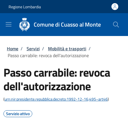
Salta al contenuto principale
Skip to footer content
Regione Lombardia
Comune di Cuasso al Monte
Briciole di pane
Home
/
Servizi
/
Mobilità e trasporti
/
Passo carrabile: revoca dell'autorizzazione
Passo carrabile: revoca
dell'autorizzazione
(
urn:nir:presidente.repubblica:decreto:1992-12-16;495~art46
)
Servizio attivo