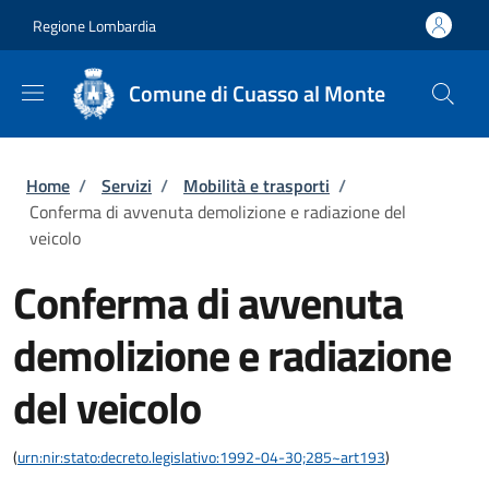
Salta al contenuto principale
Skip to footer content
Regione Lombardia
Comune di Cuasso al Monte
Briciole di pane
Home
/
Servizi
/
Mobilità e trasporti
/
Conferma di avvenuta demolizione e radiazione del
veicolo
Conferma di avvenuta
demolizione e radiazione
del veicolo
(
urn:nir:stato:decreto.legislativo:1992-04-30;285~art193
)