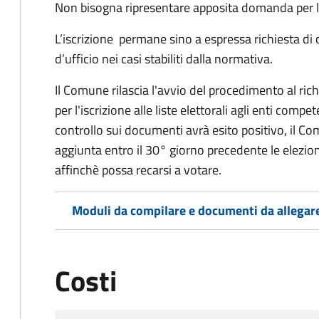
Non bisogna ripresentare apposita domanda per le
L’iscrizione permane sino a espressa richiesta di 
d’ufficio nei casi stabiliti dalla normativa.
Il Comune rilascia l'avvio del procedimento al ri
per l'iscrizione alle liste elettorali agli enti comp
controllo sui documenti avrà esito positivo, il Comu
aggiunta entro il 30° giorno precedente le elezion
affinchè possa recarsi a votare.
Moduli da compilare e documenti da allegar
Costi
Tipo di pagamento
Importo