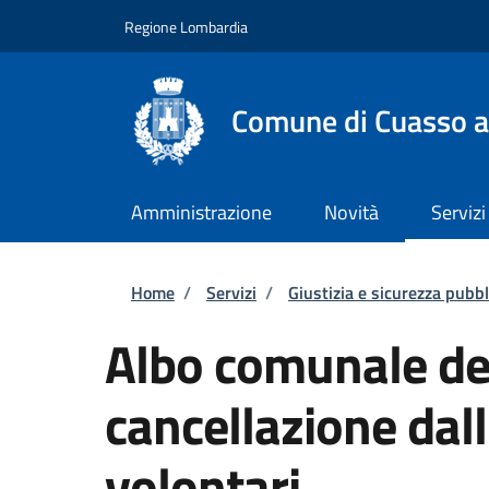
Salta al contenuto principale
Skip to footer content
Regione Lombardia
Comune di Cuasso a
Amministrazione
Novità
Servizi
Briciole di pane
Home
/
Servizi
/
Giustizia e sicurezza pubbl
Albo comunale dei
cancellazione dal
volontari