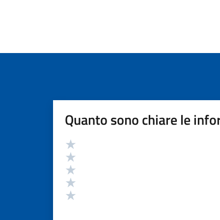
Quanto sono chiare le info
Valutazione
Valuta 5 stelle su 5
Valuta 4 stelle su 5
Valuta 3 stelle su 5
Valuta 2 stelle su 5
Valuta 1 stelle su 5