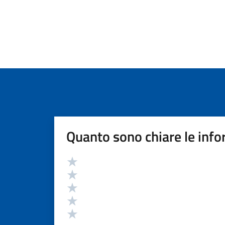
Quanto sono chiare le info
Valutazione
Valuta 5 stelle su 5
Valuta 4 stelle su 5
Valuta 3 stelle su 5
Valuta 2 stelle su 5
Valuta 1 stelle su 5