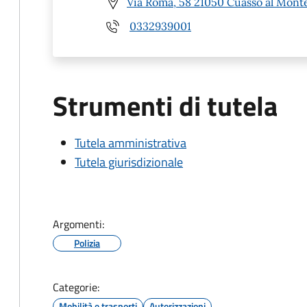
Via Roma, 58 21050 Cuasso al Monte
0332939001
Strumenti di tutela
Tutela amministrativa
Tutela giurisdizionale
Argomenti:
Polizia
Categorie:
Mobilità e trasporti
Autorizzazioni