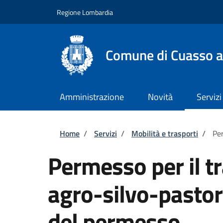
Salta al contenuto principale
Skip to footer content
Regione Lombardia
Comune di Cuasso a
Amministrazione
Novità
Servizi
Briciole di pane
Home
/
Servizi
/
Mobilità e trasporti
/
Per
Permesso per il tr
agro-silvo-pastor
del permesso